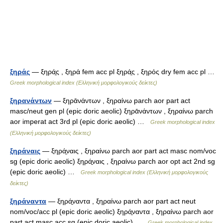
ξηράς
— ξηρά̱ς , ξηρά fem acc pl ξηρά̱ς , ξηρός dry fem acc pl …
Greek morphological index (Ελληνική μορφολογικούς δείκτες)
ξηρανάντων
— ξηρᾱνάντων , ξηραίνω parch aor part act
masc/neut gen pl (epic doric aeolic) ξηρᾱνάντων , ξηραίνω parch
aor imperat act 3rd pl (epic doric aeolic) …
Greek morphological index
(Ελληνική μορφολογικούς δείκτες)
ξηράναις
— ξηρά̱ναις , ξηραίνω parch aor part act masc nom/voc
sg (epic doric aeolic) ξηρά̱ναις , ξηραίνω parch aor opt act 2nd sg
(epic doric aeolic) …
Greek morphological index (Ελληνική μορφολογικούς
δείκτες)
ξηράναντα
— ξηρά̱ναντα , ξηραίνω parch aor part act neut
nom/voc/acc pl (epic doric aeolic) ξηρά̱ναντα , ξηραίνω parch aor
part act masc acc sg (epic doric aeolic) …
Greek morphological index