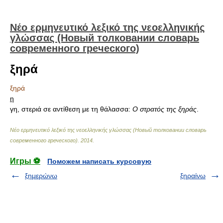
Νέο ερμηνευτικό λεξικό της νεοελληνικής
γλώσσας (Новый толковании словарь
современного греческого)
ξηρά
ξηρά
η
γη, στεριά σε αντίθεση με τη θάλασσα:
Ο στρατός της ξηράς
.
Νέο ερμηνευτικό λεξικό της νεοελληνικής γλώσσας (Новый толковании словарь
современного греческого)
.
2014
.
Игры ⚽
Поможем написать курсовую
ξημερώνω
ξηραίνω