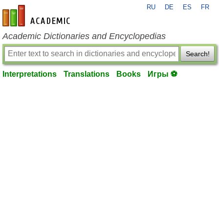
RU
DE
ES
FR
en-academic.com
Academic Dictionaries and Encyclopedias
Search!
Interpretations
Translations
Books
Игры ⚽