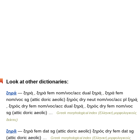
Look at other dictionaries:
ξηρά
— ξηρά̱ , ξηρά fem nom/voc/acc dual ξηρά̱ , ξηρά fem
nom/voc sg (attic doric aeolic) ξηρός dry neut nom/voc/acc pl ξηρά̱
, ξηρός dry fem nom/voc/acc dual ξηρά̱ , ξηρός dry fem nom/voc
sg (attic doric aeolic) …
Greek morphological index (Ελληνική μορφολογικούς
δείκτες)
ξηρᾷ
— ξηρά fem dat sg (attic doric aeolic) ξηρός dry fem dat sg
(attic doric aeolic) …
Greek morphological index (Ελληνική μορφολογικούς