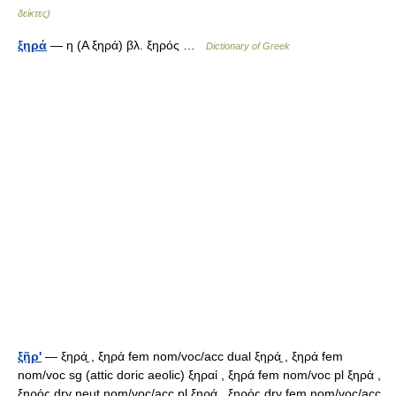
δείκτες)
ξηρά
— η (Α ξηρά) βλ. ξηρός …
Dictionary of Greek
ξῆρ'
— ξηρά̱ , ξηρά fem nom/voc/acc dual ξηρά̱ , ξηρά fem
nom/voc sg (attic doric aeolic) ξηραί , ξηρά fem nom/voc pl ξηρά ,
ξηρός dry neut nom/voc/acc pl ξηρά̱ , ξηρός dry fem nom/voc/acc